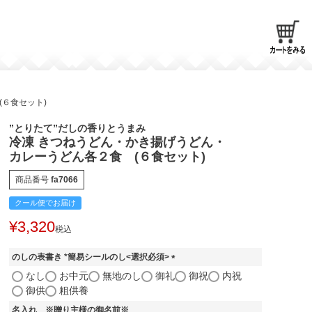
６食セット)
”とりたて”だしの香りとうまみ
冷凍 きつねうどん・かき揚げうどん・
カレーうどん各２食 (６食セット)
商品番号
fa7066
クール便でお届け
¥
3,320
税込
のしの表書き *簡易シールのし<選択必須>
(
なし
お中元
無地のし
御礼
御祝
内祝
必
御供
粗供養
須
名入れ ※贈り主様の御名前※
)