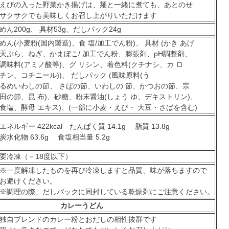
えびの入った野菜かき揚げは、麺と一緒に煮ても、あとのせ
サクサクでも美味しくお召し上がりいただけます
めん200g、 具材53g、だしパック24g
めん(小麦粉(国内製造)、食 塩/加工でん粉)、 具材 (かき あげ
天ぷら、ねぎ、かまぼこ/ 加工でん粉、膨張剤、pH調整剤、
調味料(アミノ酸等)、グ リシン、着色料(クチナシ、カ ロ
チン、コチニール))、 だしパック (風味原料(う
るめいわしの節、 さばの節、いわしの 節、かつおの節、宗
田の節、昆 布)、砂糖、粉末醤油(しょう ゆ、デキストリン)、
食塩、酵母 エキス)、(一部に小麦・えび・ 大豆・さばを含む)
エネルギー 422kcal たんぱく質 14.1g 脂質 13.8g
炭水化物 63.6g 食塩相当量 5.2g
要冷凍（－18度以下）
※一度解凍したものを再び冷凍しますと品質、味が落ちますので
お避けください。
※調理の際、だしパックに同封している乾燥剤にご注意ください。
カレーうどん
独自ブレンドのカレー粉とおだしの相性抜群です