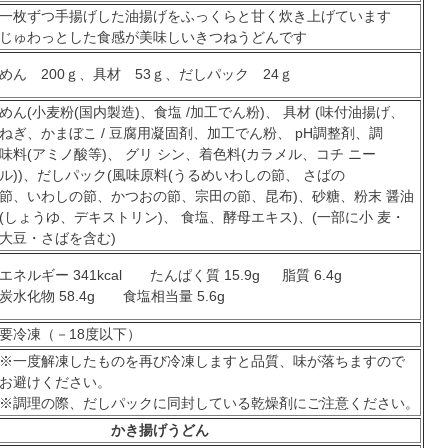
一枚ずつ手揚げした油揚げをふっくらと甘く炊き上げています
じゅわっとした食感が美味しいきつねうどんです
めん 200ｇ、具材 53ｇ、だしパック 24ｇ
めん(小麦粉(国内製造)、食塩 /加工でん粉)、 具材 (味付油揚げ、
ねぎ、かまぼこ / 豆腐用凝固剤、加工でん粉、 pH調整剤、調
味料(アミノ酸等)、 グリ シン、着色料(カラメル、コチ ニー
ル))、だしパック(風味原料(うるめいわしの節、 さばの
節、いわしの節、かつおの節、宗田の節、昆布)、砂糖、粉末 醤油
(しょうゆ、デキストリン)、 食塩、酵母エキス)、(一部に小 麦・
大豆・さばを含む)
エネルギー 341kcal たんぱく質 15.9g 脂質 6.4g
炭水化物 58.4g 食塩相当量 5.6g
要冷凍（－18度以下）
※一度解凍したものを再び冷凍しますと品質、味が落ちますので
お避けください。
※調理の際、だしパックに同封している乾燥剤にご注意ください。
かき揚げうどん