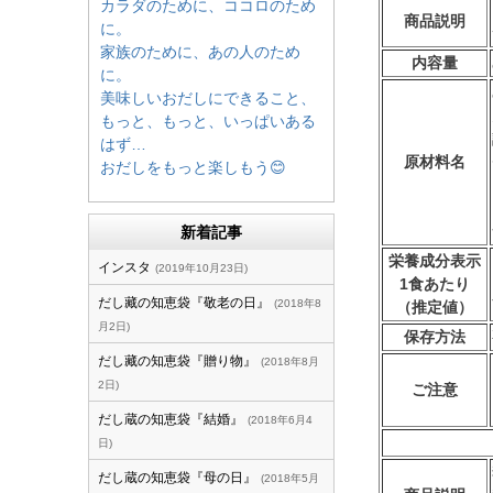
カラダのために、ココロのため
商品説明
に。
家族のために、あの人のため
内容量
に。
美味しいおだしにできること、
もっと、もっと、いっぱいある
はず…
原材料名
おだしをもっと楽しもう😊
新着記事
栄養成分表示
インスタ
2019年10月23日
1食あたり
だし藏の知恵袋『敬老の日』
2018年8
（推定値）
月2日
保存方法
だし藏の知恵袋『贈り物』
2018年8月
2日
ご注意
だし蔵の知恵袋『結婚』
2018年6月4
日
だし蔵の知恵袋『母の日』
2018年5月