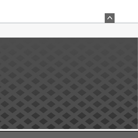
ペー
ジト
ップ
へ