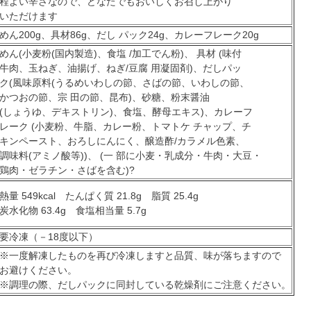
程よい辛さなので、どなたでもおいしくお召し上がり
いただけます
めん200g、具材86g、だし パック24g、カレーフレーク20g
めん(小麦粉(国内製造)、食塩 /加工でん粉)、 具材 (味付
牛肉、玉ねぎ、油揚げ、ねぎ/豆腐 用凝固剤)、だしパッ
ク(風味原料(うるめいわしの節、さばの節、いわしの節、
かつおの節、宗 田の節、昆布)、砂糖、粉末醤油
(しょうゆ、デキストリン)、食塩、酵母エキス)、カレーフ
レーク (小麦粉、牛脂、カレー粉、トマトケ チャップ、チ
キンペースト、おろしにんにく、醸造酢/カラメル色素、
調味料(アミノ酸等))、 (一 部に小麦・乳成分・牛肉・大豆・
鶏肉・ゼラチン・さばを含む)?
熱量 549kcal たんぱく質 21.8g 脂質 25.4g
炭水化物 63.4g 食塩相当量 5.7g
要冷凍（－18度以下）
※一度解凍したものを再び冷凍しますと品質、味が落ちますので
お避けください。
※調理の際、だしパックに同封している乾燥剤にご注意ください。