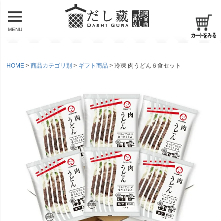
MENU
HOME
商品カテゴリ別
ギフト商品
冷凍 肉うどん６食セット