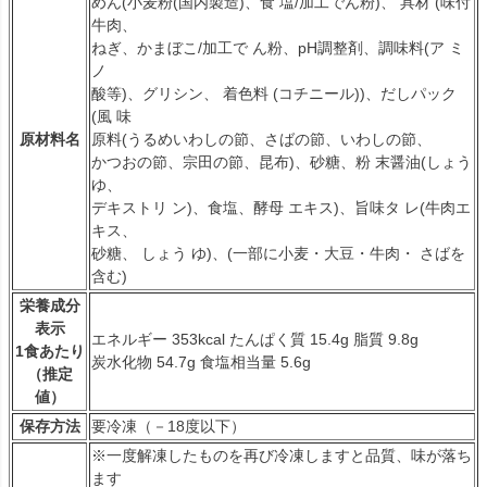
めん(小麦粉(国内製造)、食 塩/加工でん粉)、 具材 (味付
牛肉、
ねぎ、かまぼこ/加工で ん粉、pH調整剤、調味料(ア ミ
ノ
酸等)、グリシン、 着色料 (コチニール))、だしパック
(風 味
原材料名
原料(うるめいわしの節、さばの節、いわしの節、
かつおの節、宗田の節、昆布)、砂糖、粉 末醤油(しょう
ゆ、
デキストリ ン)、食塩、酵母 エキス)、旨味タ レ(牛肉エ
キス、
砂糖、 しょう ゆ)、(一部に小麦・大豆・牛肉・ さばを
含む)
栄養成分
表示
エネルギー 353kcal たんぱく質 15.4g 脂質 9.8g
1食あたり
炭水化物 54.7g 食塩相当量 5.6g
（推定
値）
保存方法
要冷凍（－18度以下）
※一度解凍したものを再び冷凍しますと品質、味が落ち
ます