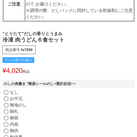
ご注意
ので お避けください。
※調理の際、だしパックに同封している乾燥剤にご注意
ください。
”とりたて”だしの香りとうまみ
冷凍 肉うどん６食セット
商品番号
fa7086
クール便でお届け
¥
4,020
税込
のしの表書き *簡易シールのし<選択必須>
(
なし
必
お中元
須
無地のし
)
御礼
御祝
内祝
御供