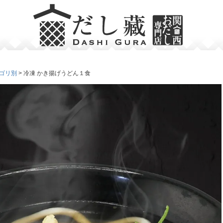
ゴリ別
冷凍 かき揚げうどん１食