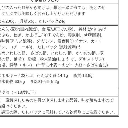
えびの入った野菜かき揚げは、麺と一緒に煮ても、あとのせ
サクサクでも美味しくお召し上がりいただけます
めん200g、 具材53g、だしパック24g
めん(小麦粉(国内製造)、食 塩/加工でん粉)、 具材 (かき あげ
天ぷら、ねぎ、かまぼこ/ 加工でん粉、膨張剤、pH調整剤、
調味料(アミノ酸等)、グ リシン、着色料(クチナシ、カ ロ
チン、コチニール))、 だしパック (風味原料(う
るめいわしの節、 さばの節、いわしの 節、かつおの節、宗
田の節、昆 布)、砂糖、粉末醤油(しょう ゆ、デキストリン)、
食塩、酵母 エキス)、(一部に小麦・えび・ 大豆・さばを含む)
エネルギー 422kcal たんぱく質 14.1g 脂質 13.8g
炭水化物 63.6g 食塩相当量 5.2g
要冷凍（－18度以下）
※一度解凍したものを再び冷凍しますと品質、味が落ちますので
お避けください。
※調理の際、だしパックに同封している乾燥剤にご注意ください。