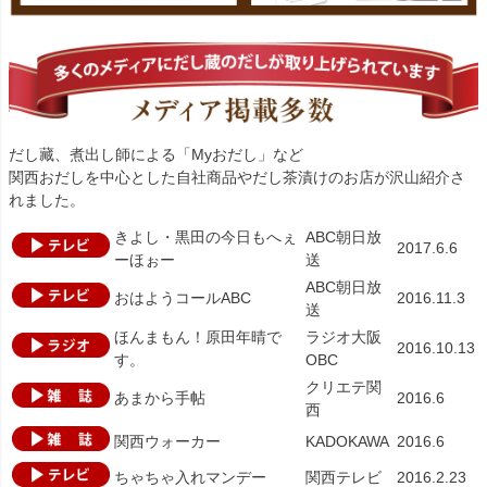
だし藏、煮出し師による「Myおだし」など
関西おだしを中心とした自社商品やだし茶漬けのお店が沢山紹介さ
れました。
きよし・黒田の今日もへぇ
ABC朝日放
2017.6.6
ーほぉー
送
ABC朝日放
おはようコールABC
2016.11.3
送
ほんまもん！原田年晴で
ラジオ大阪
2016.10.13
す。
OBC
クリエテ関
あまから手帖
2016.6
西
関西ウォーカー
KADOKAWA
2016.6
ちゃちゃ入れマンデー
関西テレビ
2016.2.23