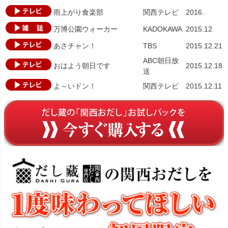
雨上がり食楽部
関西テレビ
2016.
万博公園ウォーカー
KADOKAWA
2015.12
あさチャン！
TBS
2015.12.21
ABC朝日放
おはよう朝日です
2015.12.18
送
よ～いドン！
関西テレビ
2015.12.11