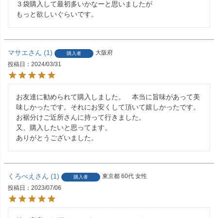
３袋購入して最初多いかなーと思いましたが

もっと欲しいぐらいです。
マサエ
1
大阪府
購入者
投稿日
2024/03/31
お友達に勧められて購入しました。　本当に旨味があって美
味しかったです。それにお安くして頂いて嬉しかったです。
お裾分けご近所さんに持って行きました。

又、購入したいと思ってます。

くろべえ
1
東京都
60代
女性
購入者
投稿日
2023/07/06