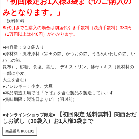
「初回限定お1人様3袋までのご購入の
みとなります。」
「送料無料」
※代引きでご購入の場合は別途代引き手数料（決済手数料）330円
（1万円以上は440円）がかかります。
●内容量：３０袋入り
●原材料：風味原料（宗田の節、かつおの節、うるめいわしの節、い
わしの節、
昆布）、砂糖、食塩、醤油、 デキストリン、酵母エキス（原材料の
一部に小麦、
大豆を含む）
●アレルギー：小麦、大豆
●本品製造工場では「そば」を含む製品を製造しています
●賞味期限：製造日より1年（開封前）
【初回限定 送料無料】関西おだ
■オンラインショップ限定■
しお試し（30袋入）お1人様3袋まで
商品番号
ku6101