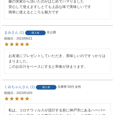
嫁の実家から頂いたのがはじめでハマりました

安心して使えますしとても上品な味で美味しいです

簡単に使えるところも魅力です
まみ
1
非公開
購入者
投稿日
2023/06/21
お友達にプレゼントしていただき、美味しいのですっかりは
まりました。

このお出汁をベースにすると和食が決まります。
くみちゃん
1
兵庫県
50代
女性
購入者
投稿日
2023/01/03
私は、コロナウィルスが流行する前に神戸市にあるハーバー