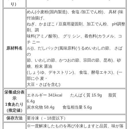
り）
めん(小麦粉(国内製造)、食塩 /加工でん粉)、 具材 (味
付油揚げ、
ねぎ、かまぼこ / 豆腐用凝固剤、加工でん粉、 pH調整
剤、調
味料(アミノ酸等)、 グリ シン、着色料(カラメル、コ
チ ニー
原材料名
ル))、だしパック(風味原料(うるめいわしの節、 さば
の
節、いわしの節、かつおの節、宗田の節、昆布)、砂
糖、粉末 醤油
(しょうゆ、デキストリン)、 食塩、酵母エキス)、(一
部に小 麦・
大豆・さばを含む)
栄養成分表
エネルギー 341kcal たんぱく質 15.9g 脂質
示
6.4g
1食あたり
炭水化物 58.4g 食塩相当量 5.6g
（推定値）
保存方法
要冷凍（－18度以下）
※一度解凍したものを再び冷凍しますと品質、味が落