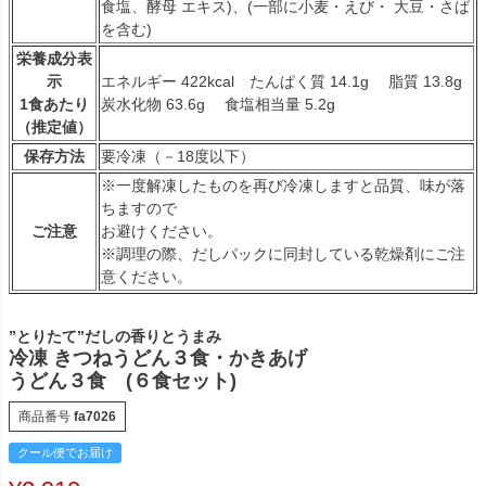
食塩、酵母 エキス)、(一部に小麦・えび・ 大豆・さば
を含む)
栄養成分表
示
エネルギー 422kcal たんぱく質 14.1g 脂質 13.8g
1食あたり
炭水化物 63.6g 食塩相当量 5.2g
（推定値）
保存方法
要冷凍（－18度以下）
※一度解凍したものを再び冷凍しますと品質、味が落
ちますので
ご注意
お避けください。
※調理の際、だしパックに同封している乾燥剤にご注
意ください。
”とりたて”だしの香りとうまみ
冷凍 きつねうどん３食・かきあげ
うどん３食 (６食セット)
商品番号
fa7026
クール便でお届け