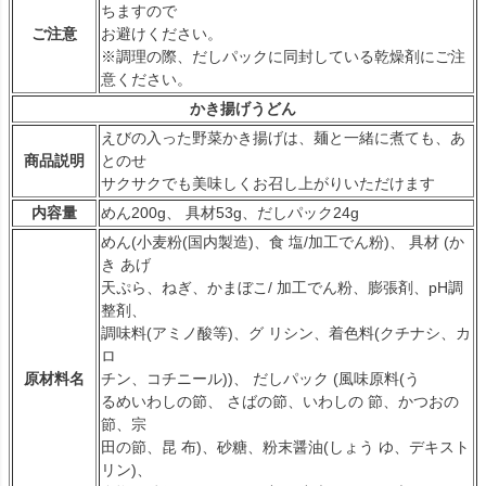
ちますので
ご注意
お避けください。
※調理の際、だしパックに同封している乾燥剤にご注
意ください。
かき揚げうどん
えびの入った野菜かき揚げは、麺と一緒に煮ても、あ
商品説明
とのせ
サクサクでも美味しくお召し上がりいただけます
内容量
めん200g、 具材53g、だしパック24g
めん(小麦粉(国内製造)、食 塩/加工でん粉)、 具材 (か
き あげ
天ぷら、ねぎ、かまぼこ/ 加工でん粉、膨張剤、pH調
整剤、
調味料(アミノ酸等)、グ リシン、着色料(クチナシ、カ
ロ
原材料名
チン、コチニール))、 だしパック (風味原料(う
るめいわしの節、 さばの節、いわしの 節、かつおの
節、宗
田の節、昆 布)、砂糖、粉末醤油(しょう ゆ、デキスト
リン)、