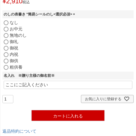
¥
2,910
税込
のしの表書き *簡易シールのし<選択必須>
(
なし
必
お中元
須
無地のし
)
御礼
御祝
内祝
御供
粗供養
名入れ ※贈り主様の御名前※
お気に入りに登録する
カートに入れる
返品特約について