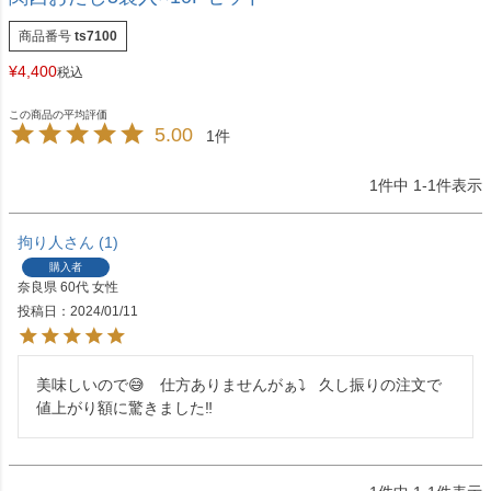
商品番号
ts7100
¥
4,400
税込
5.00
1
1
件中
1
-
1
件表示
拘り人
1
購入者
奈良県
60代
女性
投稿日
2024/01/11
美味しいので😅　仕方ありませんがぁ⤵️   久し振りの注文で
値上がり額に驚きました‼️