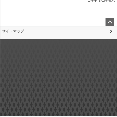
1
件中
1
-
1
件表示
ペー
サイトマップ
ジト
ップ
へ