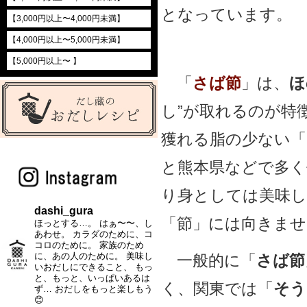
となっています。
【3,000円以上〜4,000円未満】
【4,000円以上〜5,000円未満】
【5,000円以上〜 】
「
さば節
」は、
ほ
し”が取れるのが特
獲れる脂の少ない「
と熊本県などで多く
り身としては美味
dashi_gura
「節」には向きませ
ほっとする…。
はぁ〜〜、し
あわせ。
カラダのために、コ
コロのために。
家族のため
に、あの人のために。
美味し
一般的に「
さば節
いおだしにできること、
もっ
と、もっと、いっぱいあるは
く、関東では「
そう
ず…
おだしをもっと楽しもう
😊