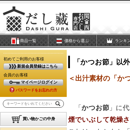
商品一覧
価格から選ぶ
ランキ
初めてご利用のお客様
「かつお節」以外
新規会員登録はこちら
会員のお客様
＜出汁素材の「か
マイページログイン
パスワードをお忘れの方
「
かつお節
」に代
煙でいぶして乾燥さ
買い物かごの中身