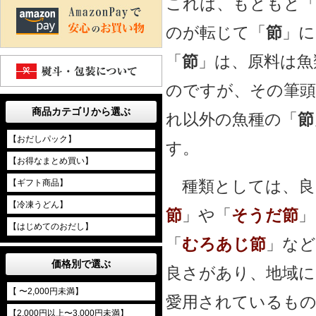
これは、もともと
のが転じて「
節
」に
「
節
」は、原料は魚
のですが、その筆
商品カテゴリから選ぶ
れ以外の魚種の「
節
【おだしパック】
す。
【お得なまとめ買い】
種類としては、良
【ギフト商品】
【冷凍うどん】
節
」や「
そうだ節
」
【はじめてのおだし】
「
むろあじ節
」など
価格別で選ぶ
良さがあり、地域に
【 〜2,000円未満】
愛用されているもの
【2,000円以上〜3,000円未満】