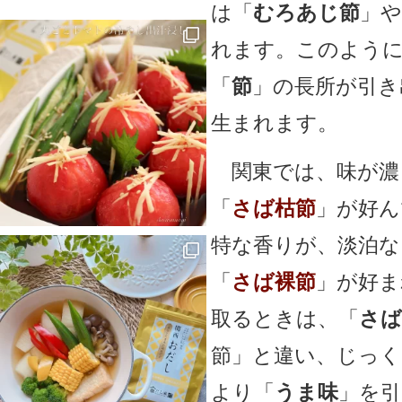
は「
むろあじ節
」や
れます。このよう
「
節
」の長所が引き
生まれます。
関東では、味が濃
「
さば枯節
」が好ん
特な香りが、淡泊な
「
さば裸節
」が好ま
取るときは、「
さば
節」と違い、じっく
より「
うま味
」を