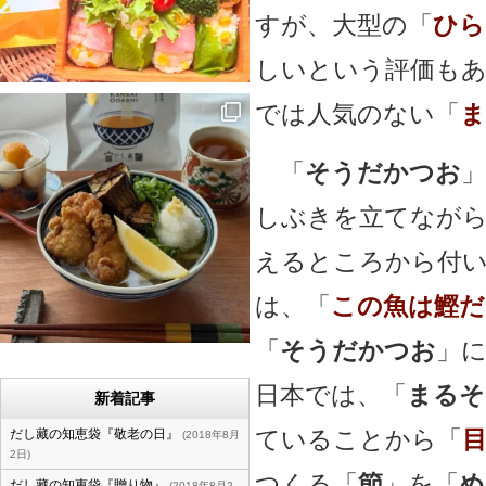
すが、大型の「
ひら
しいという評価もあ
では人気のない「
ま
「
そうだかつお
しぶきを立てながら
えるところから付
は、「
この魚は鰹だ
「
そうだかつお
」
日本では、「
まるそ
新着記事
ていることから「
だし藏の知恵袋『敬老の日』
2018年8月
2日
つくる「
節
」を「
め
だし藏の知恵袋『贈り物』
2018年8月2