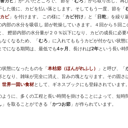
1番カビ
」がついたところで、 節を「
むろ
」から取り出し、再
干した後に、カビを払い落とします。
そしてもう一度、節を「
番カビ
」を付けます。 この様に「
カビ付け
」と「
日乾
」を繰り
の内部の水分を吸収し 節が乾燥していきます。
４回から５回こ
と、 鰹節内部の水分量が２０％以下になり、カビの成長に必要
もなくなるため、「
むろ
」に入れてももうカビが付かない状態
までになる期間は、最低でも
4ヶ月
、長ければ
2年
という長い時
状態になったものを「
本枯節（ほんがれふし）
」と呼び、「
形となり、雑味が完全に消え、旨みの塊となります。その固さ
、
世界一固い食材
として、ギネスブックにも登録されています
ように、多くの工程と長い時間を掛けることによって、短時
し
」を取ることができる「
かつお節
」が作られています。