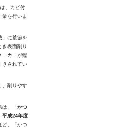
は、カビ付
作業を行いま
械」に荒節を
とき表面削り
メーカーが鰹
引きされてい
く、削りやす
県は、「
かつ
、
平成24年度
ほど、「かつ