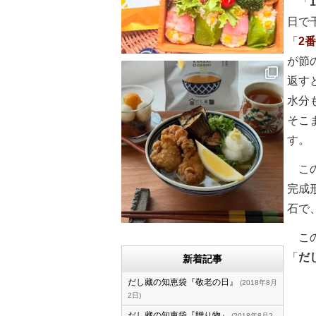
「
日で
「
2
が節
返す
水分
そこ
す。
この
完成
石で
この
「
だ
新着記事
だし藏の知恵袋『敬老の日』
2018年8月
2日
だし藏の知恵袋『贈り物』
2018年8月2