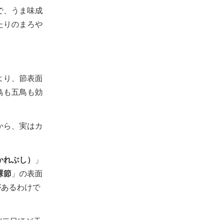
で、うま味成
たりのまろや
より、節表面
鳥も五鳥も効
から、実はカ
かれぶし）
」
裸節
」の表面
があるわけで