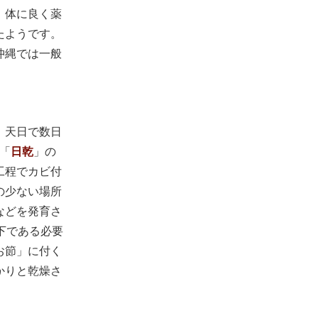
、体に良く薬
たようです。
沖縄では一般
、天日で数日
「
日乾
」の
工程でカビ付
の少ない場所
などを発育さ
下である必要
お節」に付く
かりと乾燥さ