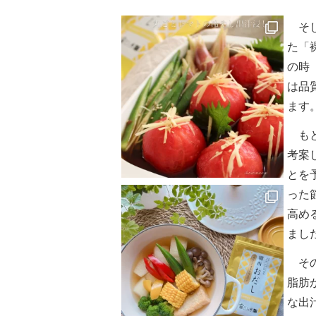
そし
た「
の時
は品
ます
もと
考案
とを
った
高め
まし
その
脂肪
な出