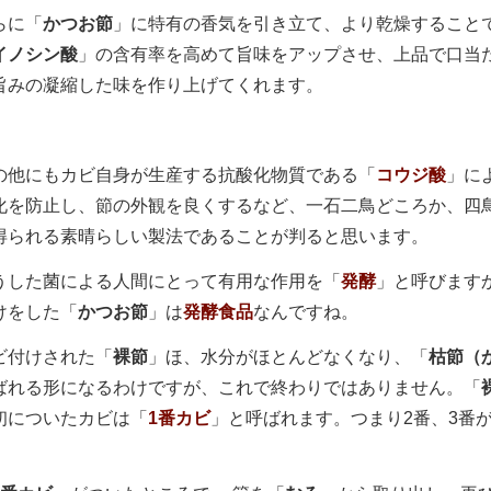
に「
かつお節
」に特有の香気を引き立て、より乾燥すること
イノシン酸
」の含有率を高めて旨味をアップさせ、上品で口当
旨みの凝縮した味を作り上げてくれます。
他にもカビ自身が生産する抗酸化物質である「
コウジ酸
」に
化を防止し、節の外観を良くするなど、一石二鳥どころか、四
得られる素晴らしい製法であることが判ると思います。
した菌による人間にとって有用な作用を「
発酵
」と呼びます
けをした「
かつお節
」は
発酵食品
なんですね。
付けされた「
裸節
」ほ、水分がほとんどなくなり、「
枯節（
ばれる形になるわけですが、これで終わりではありません。
「
初についたカビは「
1番カビ
」と呼ばれます。つまり2番、3番