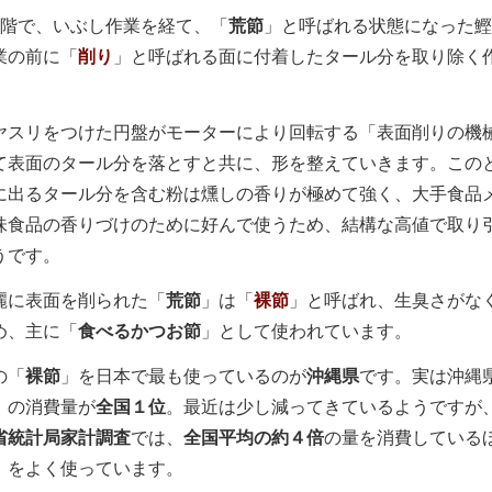
段階で、いぶし作業を経て、「
荒節
」と呼ばれる状態になった鰹
業の前に「
削り
」と呼ばれる面に付着したタール分を取り除く
スリをつけた円盤がモーターにより回転する「表面削りの機
て表面のタール分を落とすと共に、形を整えていきます。
この
に出るタール分を含む粉は燻しの香りが極めて強く、大手食品
味食品の香りづけのために好んで使うため、結構な高値で取り
うです。
に表面を削られた「
荒節
」は「
裸節
」と呼ばれ、生臭さがな
め、主に「
食べるかつお節
」として使われています。
の「
裸節
」を日本で最も使っているのが
沖縄県
です。
実は沖縄
」の消費量が
全国１位
。最近は少し減ってきているようですが
省統計局家計調査
では、
全国平均の約４倍
の量を消費している
」をよく使っています。