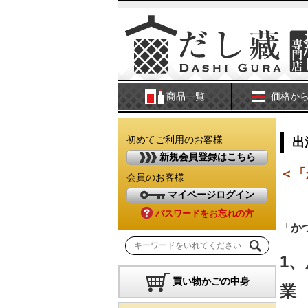
商品一覧
価格か
初めてご利用のお客様
出
新規会員登録はこちら
＜「
会員のお客様
マイページログイン
パスワードをお忘れの方
「
か
1
買い物かごの中身
業