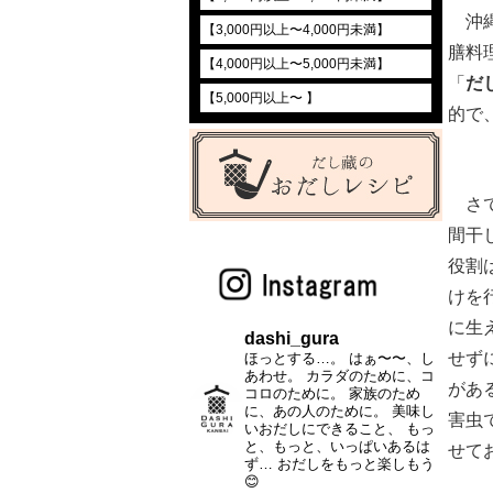
沖縄
【3,000円以上〜4,000円未満】
膳料
【4,000円以上〜5,000円未満】
「
だ
【5,000円以上〜 】
的で
さて
間干
役割
けを
に生
dashi_gura
せず
ほっとする…。
はぁ〜〜、し
あわせ。
カラダのために、コ
があ
コロのために。
家族のため
に、あの人のために。
美味し
害虫
いおだしにできること、
もっ
と、もっと、いっぱいあるは
せて
ず…
おだしをもっと楽しもう
😊