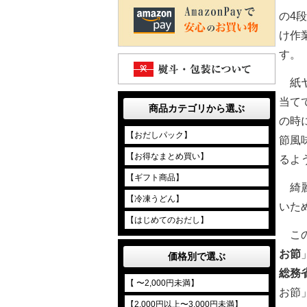
の4
け作
す。
紙ヤ
当て
商品カテゴリから選ぶ
の時
【おだしパック】
節風
【お得なまとめ買い】
るよ
【ギフト商品】
綺麗
【冷凍うどん】
いた
【はじめてのおだし】
こ
お節
価格別で選ぶ
総務
【 〜2,000円未満】
お節
【2,000円以上〜3,000円未満】