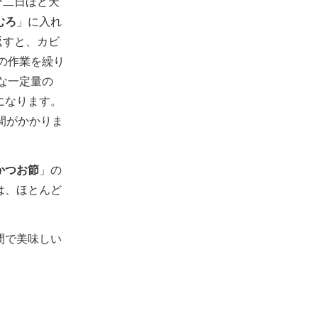
び二日ほど天
むろ
」に入れ
返すと、カビ
の作業を繰り
な一定量の
になります。
間がかかりま
かつお節
」の
は、ほとんど
。
間で美味しい