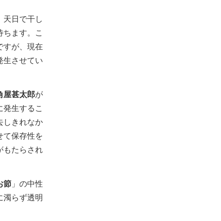
。
天日で干し
待ちます。
こ
ですが、現在
発生させてい
角屋甚太郎
が
に発生するこ
去しきれなか
せて保存性を
がもたらされ
お節
」の中性
に濁らず透明