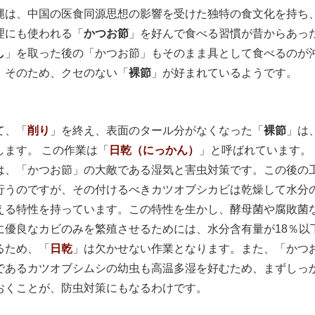
は、中国の医食同源思想の影響を受けた独特の食文化を持ち
理にも使われる「
かつお節
」を好んで食べる習慣が昔からあっ
し
」を取った後の「かつお節」もそのまま具として食べるのが
、そのため、クセのない「
裸節
」が好まれているようです。
、「
削り
」を終え、表面のタール分がなくなった「
裸節
」は
します。 この作業は「
日乾（にっかん）
」と呼ばれています。 
は、「かつお節」の大敵である湿気と害虫対策です。この後の
行うのですが、その付けるべきカツオブシカビは乾燥して水分
える特性を持っています。
この特性を生かし、酵母菌や腐敗菌
に優良なカビのみを繁殖させるためには、水分含有量が18％以
るため、「
日乾
」は欠かせない作業となります。
また、「かつ
であるカツオブシムシの幼虫も高温多湿を好むため、まずしっ
おくことが、防虫対策にもなるわけです。