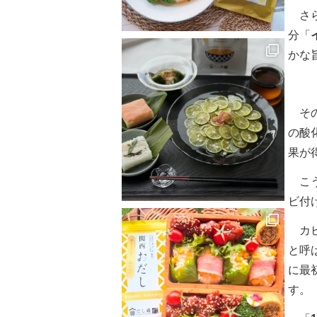
さら
分「
かな
その
の酸
果が
こう
ビ付
カビ
と呼
に最
す。