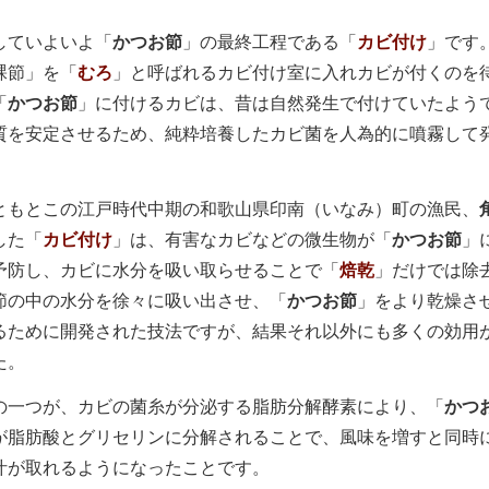
ていよいよ「
かつお節
」の最終工程である「
カビ付け
」です
裸節」を「
むろ
」と呼ばれるカビ付け室に入れカビが付くのを
「
かつお節
」に付けるカビは、昔は自然発生で付けていたよう
質を安定させるため、純粋培養したカビ菌を人為的に噴霧して
。
もとこの江戸時代中期の和歌山県印南（いなみ）町の漁民、
した「
カビ付け
」は、有害なカビなどの微生物が「
かつお節
」
予防し、カビに水分を吸い取らせることで「
焙乾
」だけでは除
節の中の水分を徐々に吸い出させ、「
かつお節
」をより乾燥さ
るために開発された技法ですが、結果それ以外にも多くの効用
た。
一つが、カビの菌糸が分泌する脂肪分解酵素により、「
かつ
が脂肪酸とグリセリンに分解されることで、風味を増すと同時
汁が取れるようになったことです。